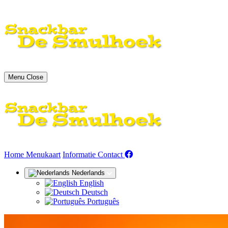
Menu
Close
(huidige)
Home
Menukaart
Informatie
Contact
Nederlands
English
Deutsch
Português