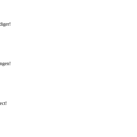
diger!
ingen!
ect!