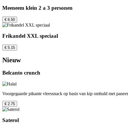
Meeneem klein 2 a 3 personen
€ 6.50
Frikandel XXL speciaal
€ 5.15
Nieuw
Belcanto crunch
Voorgegaarde pikante vleessnack op basis van kip omhuld met panee
€ 2.75
Saterol