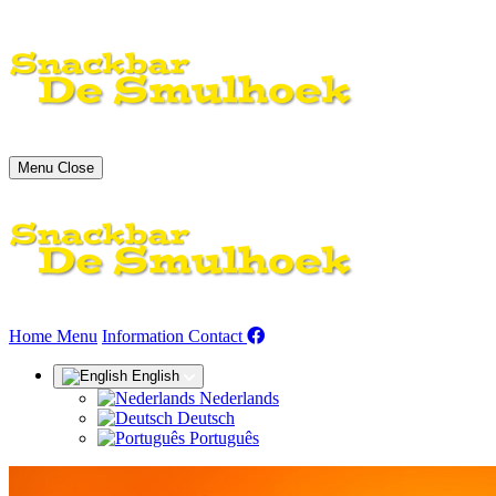
Menu
Close
(current)
Home
Menu
Information
Contact
English
Nederlands
Deutsch
Português